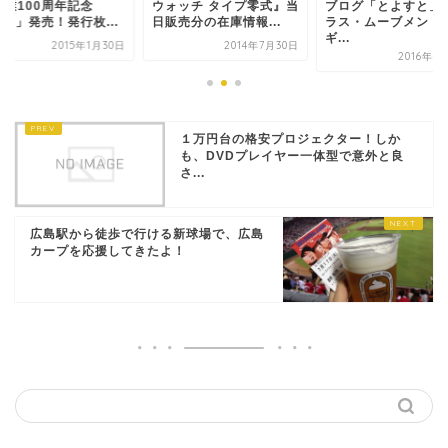
開業100周年記念
ウォッチ タイプ零式』当
ブログ「とよすと」
ica」発売！発行枚...
日販売分の在庫情報...
ラス・ムーブメント
ギ...
2015年1月30日
2014年7月30日
2016年4
１万円台の格安プロジェクター！しか
も、DVDプレイヤー一体型で意外と良
さ...
広島駅から徒歩で行ける新球場で、広島
カープを応援してきたよ！