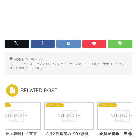
HOME
モンハン
モンハン４、セブンイレブンでオリジナルのオトモアイルー「ナナコ」をダウン
ロード可能に！レベルは７
RELATED POST
ニュース
一般ニュース
一般ニュース
アクセス殺到】「東京
8月2日発売の『DX妖怪
全員が複業！豊洲の