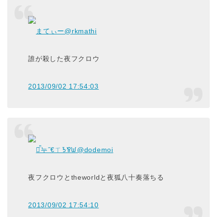
まてぃー
@rkmathi
誰が殺した夜フクロウ
2013/09/02 17:54:03
┣̈̎누˝€ㄒᘪ⅋ᙎ
@dodemoi
夜フクロウとtheworldと夜狐八十奏落ちる
2013/09/02 17:54:10