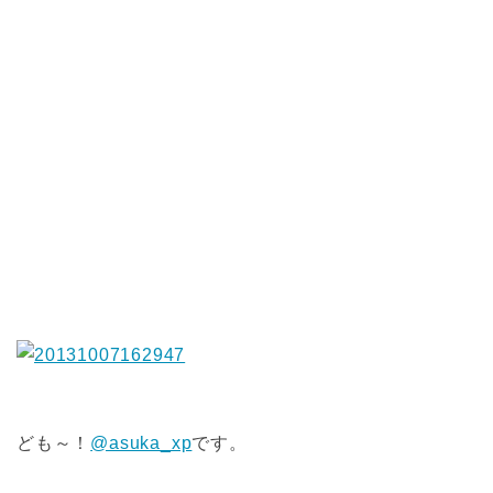
ども～！
@asuka_xp
です。