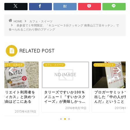
HOME
カフェ・スイーツ
表参道で１年間限定、「キユーピー３分クッキング 南青山三丁目キッチン」で
食べられるこだわり卵のプディング
RELATED POST
ィリエイト・広告ネタ
カフェ・スイーツ
ブロガーイベント
フィリエイト利用者を
タリーズですいか100％
ブロガーサミットで
アフィカス」と決めつ
メニュー！「すいかスク
出した「中の人が魅
る理由はどこにある
イーズ」が美味しかっ...
んだ」ということ #ブ.
.
2016年8月19日
2013年8
2015年4月19日