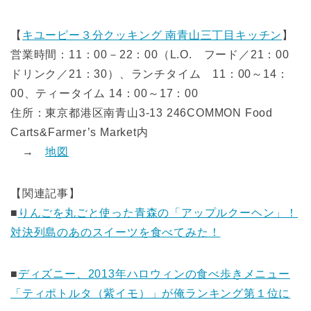
【
キユーピー３分クッキング 南青山三丁目キッチン
】
営業時間：11：00－22：00（L.O. フード／21：00
ドリンク／21：30）、ランチタイム 11：00～14：
00、ティータイム 14：00～17：00
住所：東京都港区南青山3-13 246COMMON Food
Carts&Farmer’s Market内
→
地図
【関連記事】
■
りんごを丸ごと使った青森の「アップルクーヘン」！
対決列島のあのスイーツを食べてみた！
■
ディズニー、2013年ハロウィンの食べ歩きメニュー
「ティポトルタ（紫イモ）」が俺ランキング第１位に