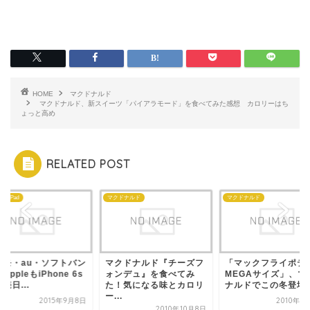
HOME
マクドナルド
マクドナルド、新スイーツ「パイアラモード」を食べてみた感想 カロリーはち
ょっと高め
RELATED POST
ne・iPad
マクドナルド
マクドナルド
コモ・au・ソフトバン
マクドナルド『チーズフ
「マックフライポテ
AppleもiPhone 6s
ォンデュ』を食べてみ
MEGAサイズ」、マ
売日...
た！気になる味とカロリ
ナルドでこの冬登場
ー...
2015年9月8日
2010年1
2010年10月8日