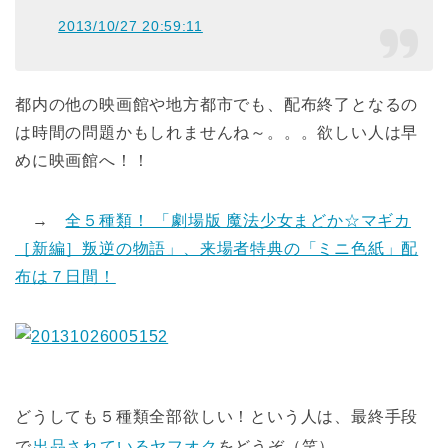
2013/10/27 20:59:11
都内の他の映画館や地方都市でも、配布終了となるの
は時間の問題かもしれませんね～。。。欲しい人は早
めに映画館へ！！
→
全５種類！ 「劇場版 魔法少女まどか☆マギカ
［新編］叛逆の物語」、来場者特典の「ミニ色紙」配
布は７日間！
どうしても５種類全部欲しい！という人は、最終手段
で
出品されているヤフオク
をどうぞ（笑）