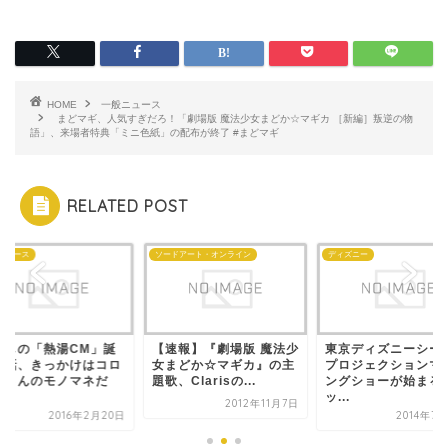
HOME
一般ニュース
まどマギ、人気すぎだろ！「劇場版 魔法少女まどか☆マギカ ［新編］叛逆の物
語」、来場者特典「ミニ色紙」の配布が終了 #まどマギ
RELATED POST
ニュース
ソードアート・オンライン
ディズニー
けしの「熱湯CM」誕
【速報】『劇場版 魔法少
東京ディズニーシー
秘話、きっかけはコロ
女まどか☆マギカ』の主
プロジェクションマ
ケさんのモノマネだ
題歌、Clarisの...
ングショーが始まる
.
ッ...
2012年11月7日
2016年2月20日
2014年7