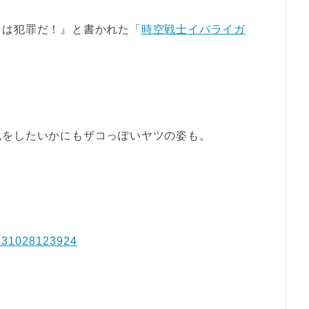
きは犯罪だ！』と書かれた「
時空戦士イバライガ
色をしたいかにもザコっぽいヤツの姿も。