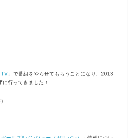
TV
」で番組をやらせてもらうことになり、2013
県庁に行ってきました！
笑）
「
ガールズ&パンツァー（ガルパン）
」情報につい