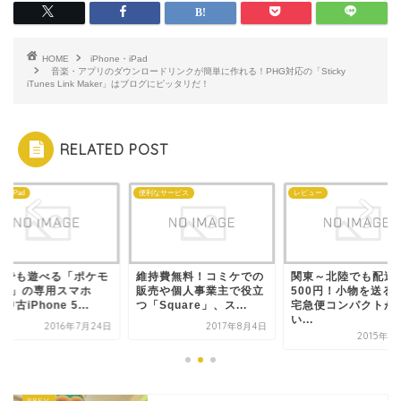
HOME
iPhone・iPad
音楽・アプリのダウンロードリンクが簡単に作れる！PHG対応の「Sticky
iTunes Link Maker」はブログにピッタリだ！
RELATED POST
ne・iPad
便利なサービス
レビュー
台でも遊べる「ポケモ
維持費無料！コミケでの
関東～北陸でも配送
GO」の専用スマホ
販売や個人事業主で役立
500円！小物を送る
中古iPhone 5...
つ「Square」、ス...
宅急便コンパクトが
い...
2016年7月24日
2017年8月4日
2015年1