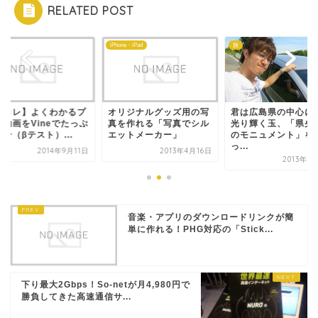
RELATED POST
ロ
iPhone・iPad
旅
城コレ】よくわかるプ
オリジナルグッズ用の写
君は広島県の中心に
イ動画をVineでたっぷ
真を作れる「写真でシル
光り輝く玉、「県央
介（βテスト）...
エットメーカー」
のモニュメント」を
っ...
2014年9月11日
2013年4月16日
2013年7
音楽・アプリのダウンロードリンクが簡
単に作れる！PHG対応の「Stick...
下り最大2Gbps！So-netが月4,980円で
勝負してきた高速通信サ...