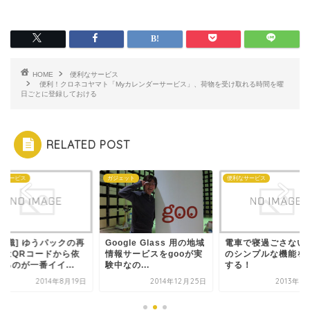
HOME
便利なサービス
便利！クロネコヤマト「Myカレンダーサービス」、荷物を受け取れる時間を曜
日ごとに登録しておける
RELATED POST
なサービス
ガジェット
便利なサービス
豆知識] ゆうパックの再
Google Glass 用の地域
電車で寝過ごさない
送はQRコードから依
情報サービスをgooが実
のシンプルな機能を
るのが一番イイ...
験中なの...
する！
2014年8月19日
2014年12月25日
2013年9