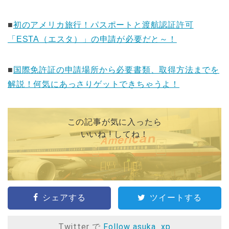
■
初のアメリカ旅行！パスポートと渡航認証許可
「ESTA（エスタ）」の申請が必要だと～！
■
国際免許証の申請場所から必要書類、取得方法までを
解説！何気にあっさりゲットできちゃうよ！
この記事が気に入ったら
いいね ! してね！
シェアする
ツイートする
Twitter で
Follow asuka_xp