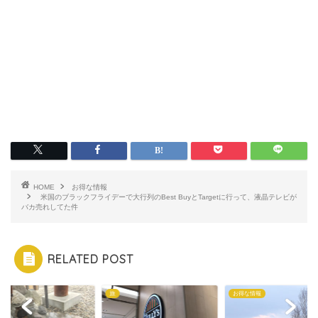
HOME
お得な情報
米国のブラックフライデーで大行列のBest BuyとTargetに行って、液晶テレビが
バカ売れしてた件
RELATED POST
道
旅
お得な情報