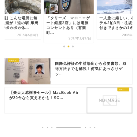
北海道] こんな場所に無
「タリーズ マロニエゲ
一人旅に嬉しい、札
の足湯が！道の駅 摩周
ート銀座2店」には電源
テル2泊3日・往復航
でポカポカ休...
コンセントあり（有楽
付きでまさかの1名1..
町...
2016年6月4日
2018年1
2017年3月17日
国際免許証の申請場所から必要書類、取
得方法までを解説！何気にあっさりゲ
ッ...
【楽天大感謝祭セール】MacBook Air
が20台なら買えるかも！SO...