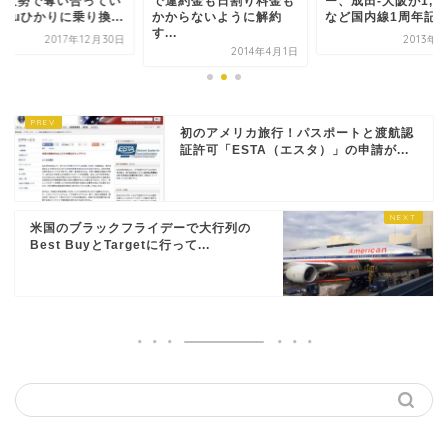
は大勢で奪い合ってい
で違約金も日割り料金も
ー、成田-大阪が1,9
auひかりに乗り換...
かからないように解約
など国内線1周年記..
す...
2017年12月30日
2013年
2014年4月1日
初のアメリカ旅行！パスポートと渡航認
証許可「ESTA（エスタ）」の申請が...
米国のブラックフライデーで大行列の
Best BuyとTargetに行って...