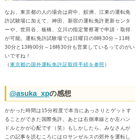
なお、東京都の人の場合は府中、鮫洲、江東の運転免
許試験場に加えて、神田、新宿の運転免許更新センタ
ーや、世田谷、板橋、立川の指定警察署で申請・取得
が可能。運転免許試験場では日曜日の8時30分～11時
30分と13時00分～16時30分も営業しているってのがい
いですね！
（
東京都の国外運転免許証取得手続を参照
）
@asuka_xp
の感想
かかった時間は15分程度で本当にあっさりとゲットす
ることができた国際免許。あとは右側車線とか左ハン
ドルとかが心配です（笑）もしかしたら、みなさんが
この記事を読むころにはロサンゼルスの郊外を運転し