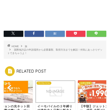
HOME
旅
国際免許証の申請場所から必要書類、取得方法までを解説！何気にあっさりゲッ
トできちゃうよ！
RELATED POST
KDDI
ワイモバイル
お得な情報
ンションの光ネット回
イーモバイルの２年縛り
【半額】ジェットス