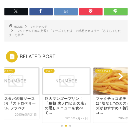
HOME
マクドナルド
マクドナルド春の定番！「チーズてりたま」の感想とカロリー 「さくらてりた
ま」も復活！
RELATED POST
ェ・スイーツ
グルメ
マクドナルド
感想]スタバの苺ソース
巨大マンゴープリン！
マックチョコポテト
っぷり『ストロベリー
「糖朝 虎ノ門ヒルズ店」
は“塩なし”のカスタ
ーム フラペチ...
の隠しメニューを食べ
ズがおすすめ！義理
て...
コ...
2015年5月21日
2016年7月22日
2016年2