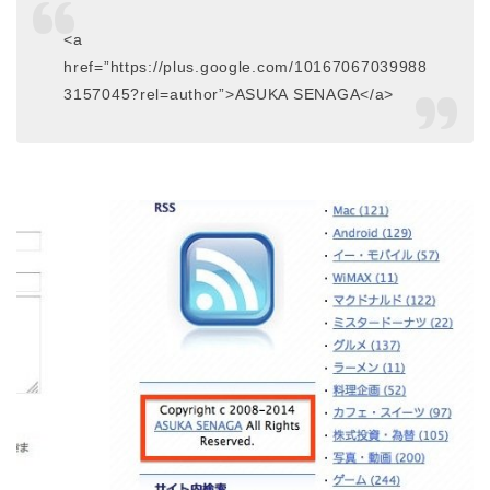
<a
href=”https://plus.google.com/10167067039988
3157045?rel=author”>ASUKA SENAGA</a>