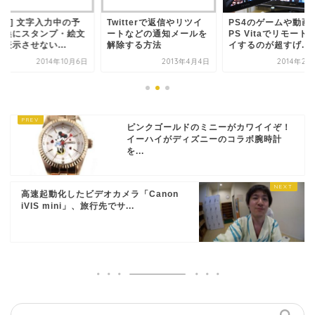
INE] 文字入力中の予
Twitterで返信やリツイ
PS4のゲームや動画
変換にスタンプ・絵文
ートなどの通知メールを
PS Vitaでリモート
表示させない...
解除する方法
イするのが超すげ...
2014年10月6日
2013年4月4日
2014年2月
ピンクゴールドのミニーがカワイイぞ！
イーハイがディズニーのコラボ腕時計
を...
高速起動化したビデオカメラ「Canon
iVIS mini」、旅行先でサ...