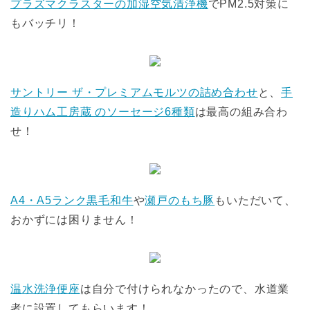
プラズマクラスターの加湿空気清浄機
でPM2.5対策に
もバッチリ！
サントリー ザ・プレミアムモルツの詰め合わせ
と、
手
造りハム工房蔵 のソーセージ6種類
は最高の組み合わ
せ！
A4・A5ランク黒毛和牛
や
瀬戸のもち豚
もいただいて、
おかずには困りません！
温水洗浄便座
は自分で付けられなかったので、水道業
者に設置してもらいます！