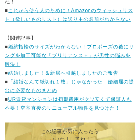
ね！
■
これから使う人のために！Amazonのウィッシュリス
ト（欲しいものリスト）は送り主の名前がわからない
【関連記事】
■
婚約指輪のサイズがわからない！プロポーズの後にリ
ングを加工可能な「ブリリアンス＋」が男性の悩みを
解決！
■
結婚しました！＆新居へ引越しましたのご報告
■
「結婚なんて紙切れ１枚」じゃなかった！婚姻届の提
出に必要なものまとめ
■
UR賃貸マンションは初期費用がクソ安くて保証人も
不要！空室直後のリニューアル物件を見つけた！
この記事が気に入ったら
いいね ! してね！