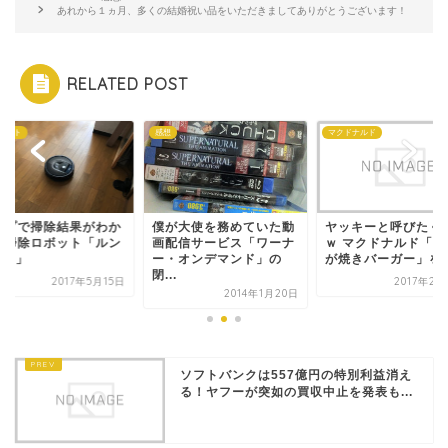
あれから１ヵ月、多くの結婚祝い品をいただきましてありがとうございます！
RELATED POST
ェット
感想
マクドナルド
ップで掃除結果がわか
僕が大使を務めていた動
ヤッキーと呼びたく
お掃除ロボット「ルン
画配信サービス「ワーナ
ｗ マクドナルド「し
80」
ー・オンデマンド」の
が焼きバーガー」を食.
閉...
2017年5月15日
2017年2月
2014年1月20日
ソフトバンクは557億円の特別利益消え
る！ヤフーが突如の買収中止を発表も...