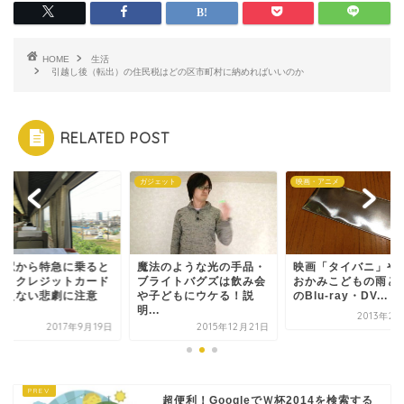
HOME
生活
引越し後（転出）の住民税はどの区市町村に納めればいいのか
RELATED POST
ガジェット
映画・アニメ
人駅から特急に乗ると
魔法のような光の手品・
映画「タイバニ」や
は、クレジットカード
ブライトバグズは飲み会
おかみこどもの雨と
使えない悲劇に注意
や子どもにウケる！説
のBlu-ray・DV...
.
明...
2013年2
2017年9月19日
2015年12月21日
超便利！GoogleでＷ杯2014を検索する