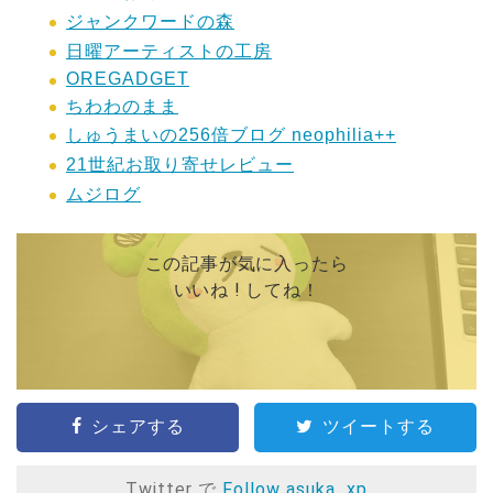
ジャンクワードの森
日曜アーティストの工房
OREGADGET
ちわわのまま
しゅうまいの256倍ブログ neophilia++
21世紀お取り寄せレビュー
ムジログ
この記事が気に入ったら
いいね ! してね！
シェアする
ツイートする
Twitter で
Follow asuka_xp