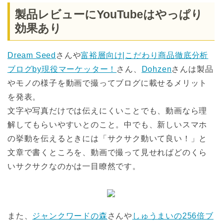
製品レビューにYouTubeはやっぱり
効果あり
Dream Seed
さんや
富裕層向け|こだわり商品徹底分析
ブログby現役マーケッター！
さん、
Dohzen
さんは製品
やモノの様子を動画で撮ってブログに載せるメリット
を発表。
文字や写真だけでは伝えにくいことでも、動画なら理
解してもらいやすいとのこと。中でも、新しいスマホ
の挙動を伝えるときには「サクサク動いて良い！」と
文章で書くところを、動画で撮って見せればどのくら
いサクサクなのかは一目瞭然です。
また、
ジャンクワードの森
さんや
しゅうまいの256倍ブ