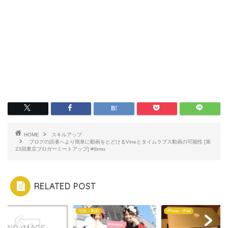
HOME
スキルアップ
ブログの読者へより簡単に動画をとどけるVineとタイムラプス動画の可能性 [第
23回東京ブロガーミートアップ] #tbmu
RELATED POST
ム
写真・動画
iPhone・iPad