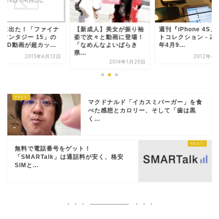
式に出た！「ファイナ
【新成人】美女が振り袖
週刊『iPhone 4S
ファンタジー 15」の
姿で次々と動画に登場！
トコレクション - 20
HD動画が超カッ...
「なめんなよいばらき
年4月9...
県...
2013年6月12日
2012年4
2014年1月20日
マクドナルド「イカスミバーガー」を食
べた感想とカロリー、そして「歯は黒
く...
無料で電話番号をゲット！
「SMARTalk」は通話料が安く、格安
SIMと...