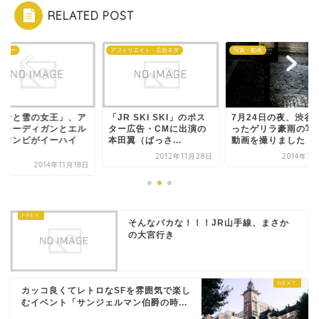
RELATED POST
ズニー
アフィリエイト・広告ネタ
写真・動画
アナと雪の女王」、ア
「JR SKI SKI」のポス
7月24日の夜、渋谷
のカーディガンとエル
ター広告・CMに出演の
ったゲリラ豪雨の写
のワンピがイーハイ
本田翼（ばっさ...
動画を撮りました
.
2012年11月28日
2014年7
2014年11月18日
そんなバカな！！！JR山手線、まさか
の大宮行き
カッコ良くてレトロなSFを雰囲気で楽し
むイベント「サンジェルマン伯爵の時...