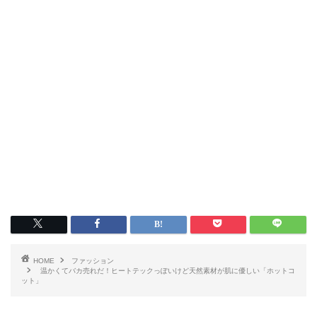
HOME
ファッション
温かくてバカ売れだ！ヒートテックっぽいけど天然素材が肌に優しい「ホットコ
ット」