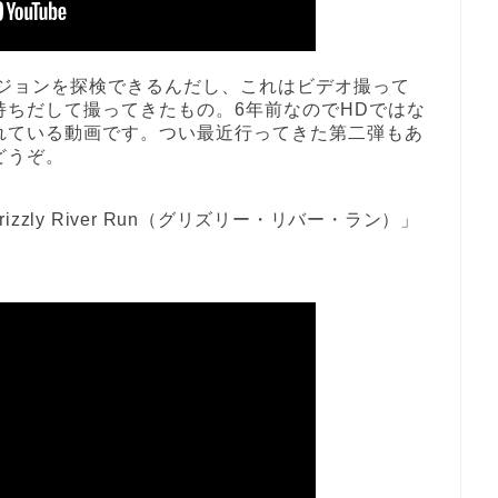
ンジョンを探検できるんだし、これはビデオ撮って
持ちだして撮ってきたもの。6年前なのでHDではな
れている動画です。つい最近行ってきた第二弾もあ
どうぞ。
zly River Run（グリズリー・リバー・ラン）」