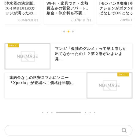
庭用浄水器の決定版、
Wi-Fi・家具つき・光熱
[モンハンX攻略] 採
リンスイMD101のカ
費込みの賃貸アパート。
クションがボタン押
トリッジが濁ったの...
敷金・仲介料も不要...
ぱなしでOKになっ...
2016年5月1日
2017年1月7日
2015年11
マンガ「孤独のグルメ」って第１巻しか
出てなかったの！？第２巻がいよいよ
発...
違約金なしの格安スマホにソニー
「Xperia」が登場へ！価格は半額に