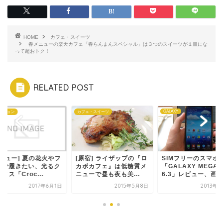
HOME
カフェ・スイーツ
春メニューの楽天カフェ「春らんまんスペシャル」は３つのスイーツが１皿にな
って超おトク！
RELATED POST
GALAXY
ッション
カフェ・スイーツ
レビュー] 夏の花火やフ
[原宿] ライザップの『ロ
SIMフリーのスマホ
スで履きたい、光るク
カボカフェ』は低糖質メ
「GALAXY MEGA
クス「Croc...
ニューで昼も夜も美...
6.3」レビュー、画...
2017年6月1日
2015年5月8日
2013年