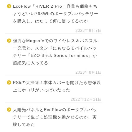
EcoFlow「RIVER 2 Pro」容量も価格もち
ょうどいい768Whのポータブルバッテリー
を購入し、はたして何に使ってるのか
2023年9月7日
強力なMagsafeでのワイヤレス＆パススル
ー充電と、スタンドにもなるモバイルバッ
テリー「EZO Brick Series Terminus」が
超絶気に入ってる
2023年8月1日
PS5の大掃除！本体カバーを開けたら想像以
上にホコリがいっぱいだった
2022年12月31日
太陽光パネルとEcoFlowのポータブルバッ
テリーで生ゴミ処理機を動かせるのか、実
験してみた