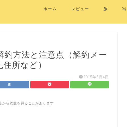
ホーム
レビュー
旅
写
の解約方法と注意点（解約メー
先住所など）
2015年3月4日
告から収益を得ることがあります