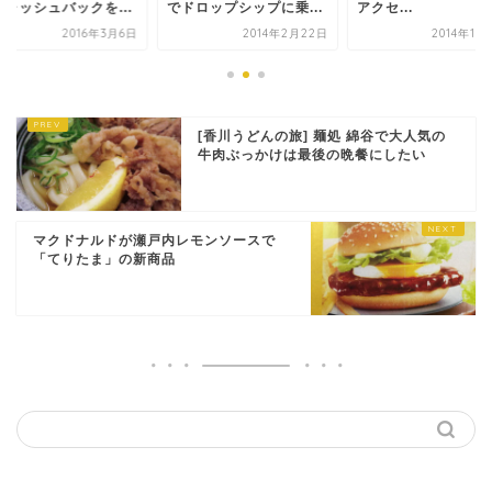
キャッシュバックを...
でドロップシップに乗...
アクセ...
2016年3月6日
2014年2月22日
2014年10
[香川うどんの旅] 麺処 綿谷で大人気の
牛肉ぶっかけは最後の晩餐にしたい
マクドナルドが瀬戸内レモンソースで
「てりたま」の新商品