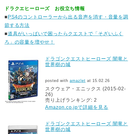
ドラクエヒーローズ お役立ち情報
■
PS4のコントローラーから出る音声を消す・音量を調
節する方法
■
道具がいっぱいで困ったらクエストで「そざいふく
ろ」の容量を増やせ！
ドラゴンクエストヒーローズ 闇竜と
世界樹の城
posted with
amazlet
at 15.02.26
スクウェア・エニックス (2015-02-
26)
売り上げランキング: 2
Amazon.co.jpで詳細を見る
ドラゴンクエストヒーローズ 闇竜と
世界樹の城