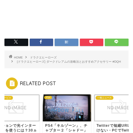
HOME
ドラクエヒーローズ
[ドラクエヒーローズ] ダークドレアムの攻略法とおすすめアクセサリー #DQH
RELATED POST
PS4
なサービス
一般ニュース
ンションで光インター
PS4「キルゾーン」、チ
Twitterで短縮URL
ットを使うには？30ヵ
ャプター２「シャドー」
けない・PCでTwitte