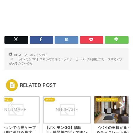
HOME
ポケモンGO
【ポケモンGO】スマホの節電にバッテリーセーバーの利用はフリーズするバグ
があるのでやめた
RELATED POST
なサービス
ゲーム
カフェ・スイーツ
ンションでも光ケーブ
【ポケモンGO】隅田
ドバイの王様が食べ
を部屋に引ける最大
川・勝鬨橋の近くでモン
るチョコレートを日