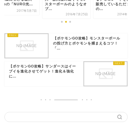
bpsの「NURO光...
スターボールのようなオ
販売しているただ１
ブ...
の...
2017年3月7日
2016年7月25日
2014年2
【ポケモンGO攻略】モンスターボール
の投げ方とポケモンを捕まえるコツ！
「...
【ポケモンGO攻略】サンダースはイー
ブイを進化させてゲット！進化＆強化
に...