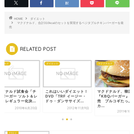
HOME
ダイエット
マクドナルド、合計310kcalのセットを実現するベジタブルチキンバーガーを発
売
RELATED POST
ドナルド
ダイエット
マクドナルド
クドナルド試食会「チ
これはいいダイエット！
マクドナルド、韓国
ンバーガー ソルト＆レ
DVD「TRF イージー・
『KBQバーガー』を
ン」レギュラー化決...
ドゥ・ダンササイズ...
売 プルコギたっぷ
カ...
2010年6月20日
2012年11月9日
2011年10