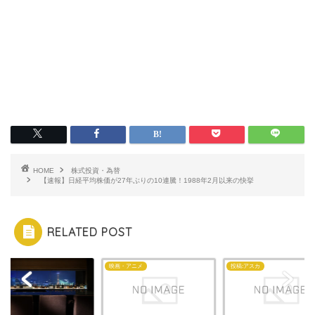
HOME
株式投資・為替
【速報】日経平均株価が27年ぶりの10連騰！1988年2月以来の快挙
RELATED POST
映画・アニメ
投稿:アスカ