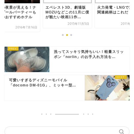
戸の夜景が見える！ナ
エベレスト3D、劇場版
火力発電・LNGで注
トプールパーティーも
MOZUなどこの11月に僕
関連銘柄はこれだ！
力のおすすめホテル
が観たい映画11作...
.
2015年11月5日
2011年
2016年7月16日
洗ってスッキリ気持ちいい！軽量スリッ
ポン「norlin」のお手入れ方法を...
可愛いすぎるディズニーモバイル
「docomo DM-01G」、ミッキー型...