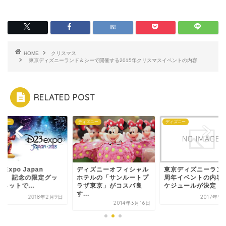
HOME
クリスマス
東京ディズニーランド＆シーで開催する2015年クリスマスイベントの内容
RELATED POST
ズニー
ディズニー
ディズニー
3 Expo Japan
ディズニーオフィシャル
東京ディズニーランド
018、記念の限定グッ
ホテルの「サンルートプ
周年イベントの内容
ネットで...
ラザ東京」がコスパ良
ケジュールが決定！
す...
2018年2月9日
2017年9
2014年3月16日