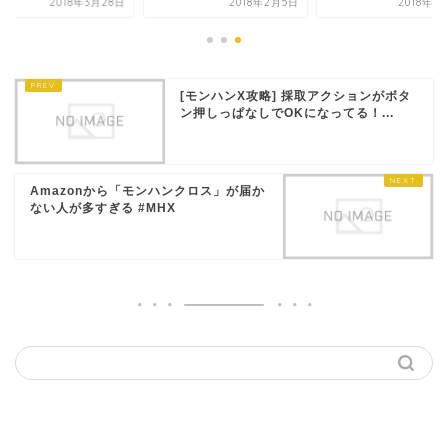
2018年3月28日
2018年2月5日
2018年1
[モンハンX攻略] 採取アクションがボタ
ン押しっぱなしでOKになってる！...
Amazonから「モンハンクロス」が届か
ない人が多すぎる #MHX