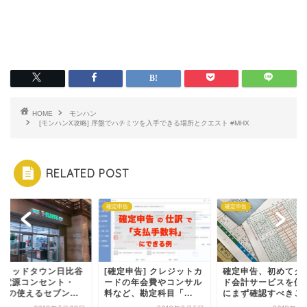
HOME
モンハン
[モンハンX攻略] 序盤でハチミツを入手できる場所とクエスト #MHX
RELATED POST
確定申告
確定申告
京ミッドタウン日比谷
[確定申告] クレジットカ
確定申告、初めてク
、電源コンセント・
ードの年会費やコンサル
ド会計サービスを使
-Fiの使えるセブン...
料など、勘定科目「...
にまず確認すべきこ