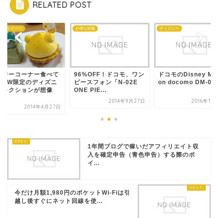
RELATED POST
ェ・スイーツ
お得な情報
ディズニー
ージーコーナー食べて
96%OFF！ドコモ、ワン
ドコモのDisney Mob
？GW限定のディズニ
ピースフォン「N-02E
on docomo DM-01..
コレクションが想像
ONE PIE...
.
2014年9月27日
2016年10
2014年4月27日
1年間ブログで稼いだアフィリエイト収
入を確定申告（青色申告）する際のポ
イ...
今だけ月額1,980円のポケットWi-Fiは引
越し後すぐにネット回線を使...