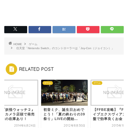
HOME
ゲーム
任天堂「Nintendo Switch」のコントローラーは「Joy-Con（ジョイコン）」
RELATED POST
ム
ゲーム
ゲーム
DS『妖怪ウォッチ２』
初音ミク、誕生日おめで
【FFBE攻略】『FF
ックカメラ店頭で発売
とう！「夏の終わりの39
イブエクスヴィアス
当日の在庫あり！
祭り」LIVEの開始...
盤で効率良くお金（..
2014年6月24日
2012年8月30日
2015年10