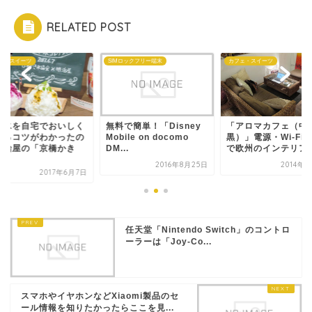
RELATED POST
ェ・スイーツ
SIMロックフリー端末
カフェ・スイーツ
き氷を自宅でおいしく
無料で簡単！「Disney
「アロマカフェ（中
べるコツがわかったの
Mobile on docomo
黒）」電源・Wi-Fi
明治屋の「京橋かき
DM...
で欧州のインテリアが.
.
2016年8月25日
2014年
2017年6月7日
任天堂「Nintendo Switch」のコントロ
ーラーは「Joy-Co...
スマホやイヤホンなどXiaomi製品のセ
ール情報を知りたかったらここを見...