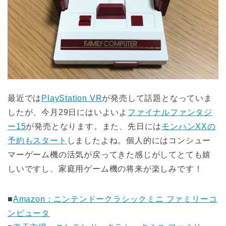
最近では
PlayStation VR
が発売して話題となっていま
したが、今月29日にはいよいよ
ファイナルファンタジ
ー15
が発売となります。また、先日には
モンハンXXの
予約もスタート
しましたよね。個人的にはコンシュー
マーゲーム機の活気が戻ってきた感じがしてとても嬉
しいですし、家庭用ゲーム機の将来が楽しみです！
■
Amazon：ニンテンドークラシックミニ ファミリーコ
ンピュータ