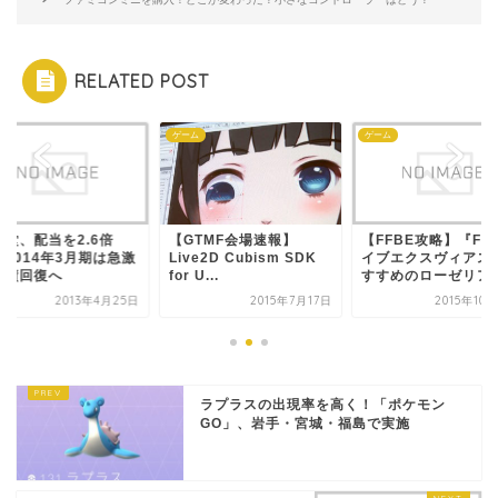
RELATED POST
ゲーム
ゲーム
ゲーム
【GTMF会場速報】
【FFBE攻略】『FFブレ
任天堂、配
激
Live2D Cubism SDK
イブエクスヴィアス』お
に！201
for U...
すすめのローゼリア...
な業績回復
5日
2015年7月17日
2015年10月25日
ラプラスの出現率を高く！「ポケモン
GO」、岩手・宮城・福島で実施