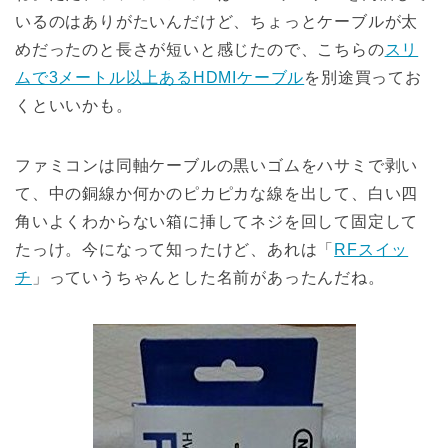
いるのはありがたいんだけど、ちょっとケーブルが太
めだったのと長さが短いと感じたので、こちらの
スリ
ムで3メートル以上あるHDMIケーブル
を別途買ってお
くといいかも。
ファミコンは同軸ケーブルの黒いゴムをハサミで剥い
て、中の銅線か何かのピカピカな線を出して、白い四
角いよくわからない箱に挿してネジを回して固定して
たっけ。今になって知ったけど、あれは「
RFスイッ
チ
」っていうちゃんとした名前があったんだね。