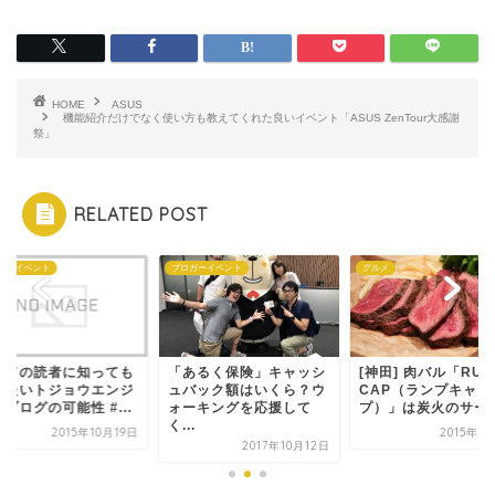
HOME
ASUS
機能紹介だけでなく使い方も教えてくれた良いイベント「ASUS ZenTour大感謝
祭」
RELATED POST
ガーイベント
グルメ
ブロガーイベント
あるく保険」キャッシ
[神田] 肉バル「RUMP
すべての読者に知っ
バック額はいくら？ウ
CAP（ランプキャッ
らいたいトジョウエ
ーキングを応援して
プ）」は炭火のサー...
ンとブログの可能性 #.
.
2015年4月15日
2015年10
2017年10月12日