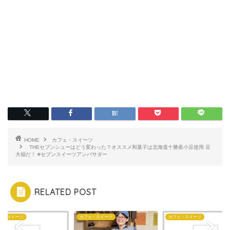
HOME
カフェ・スイーツ
THEセブンシューはどう変わった？オススメ和菓子は北海道十勝産小豆使用 豆
大福だ！ #セブンスイーツアンバサダー
RELATED POST
ェ・スイーツ
カフェ・スイーツ
カフェ・スイーツ