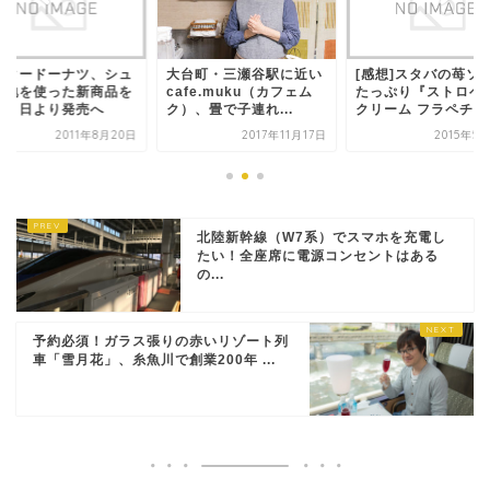
スタードーナツ、シュ
大台町・三瀬谷駅に近い
[感想]スタバの苺ソ
生地を使った新商品を
cafe.muku（カフェム
たっぷり『ストロベ
月７日より発売へ
ク）、畳で子連れ...
クリーム フラペチ...
2011年8月20日
2017年11月17日
2015年5
北陸新幹線（W7系）でスマホを充電し
たい！全座席に電源コンセントはある
の...
予約必須！ガラス張りの赤いリゾート列
車「雪月花」、糸魚川で創業200年 ...