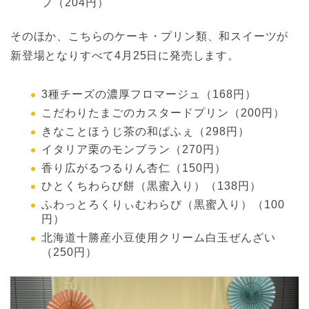
プ（204円）
そのほか、こちらのケーキ・プリン類、和スイーツが
新登場となりすべて4月25日に発売します。
3種チーズの濃厚フロマージュ（168円）
こだわりたまごのカスタードプリン（200円）
きなことほうじ茶の和ぱふぇ（298円）
イタリア栗のモンブラン（270円）
香り広がるつるりん杏仁（150円）
ひとくちわらび餅（黒蜜入り）（138円）
ふわっとろくりぃむわらび（黒蜜入り）（100
円）
北海道十勝産小豆使用クリーム白玉ぜんざい
（250円）