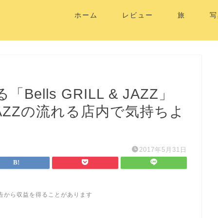
ホーム
レビュー
旅
写
lls GRILL & JAZZ」
JAZZの流れる店内で気持ちよ
2017年5月31日
告から収益を得ることがあります