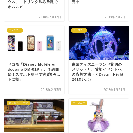
ウス」、ドリンク飲み放題で
売中
オススメ
2018年2月12日
2018年2月9日
ディズニー
ディズニー
ドコモ「Disney Mobile on
東京ディズニーランド貸切の
docomo DM-01K」、予約開
メリットと、貸切イベントへ
始！スマホ下取りで実質0円以
の応募方法（とDream Night
下に割引
2018レポ）
2018年2月3日
2018年1月24日
カフェ・スイーツ
ディズニー