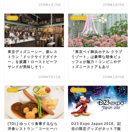
2018年6月25日
2018年6月19日
グルメ
ディズニー
東京ディズニーシー、新レス
「東京ベイ舞浜ホテル クラブ
トラン「ドックサイドダイナ
リゾート」は豪華な朝食ビュ
ー」を披露！ローストビーフ
ッフェが魅力！コンビニやデ
サンドが美味しそう♪
ィズニーストアもあり
2018年5月22日
2018年2月16日
グルメ
ディズニー
[TDL] ゆっくり食事するなら
D23 Expo Japan 2018、記
洋食レストラン「コーヒーハ
念の限定グッズがネットで販