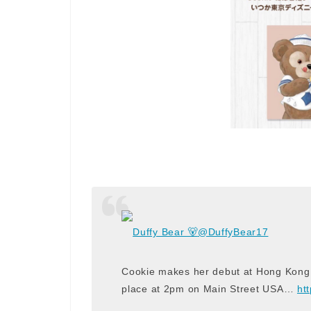
Duffy Bear 🐻
@DuffyBear17
Cookie makes her debut at Hong Kong D
place at 2pm on Main Street USA…
ht