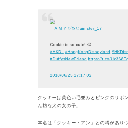
A M Y ✨🦄
@aimster_17
Cookie is so cute! 😍
#HKDL
#HongKongDisneyland
#HKDis
#DuffysNewFriend
https://t.co/Uc368
2018/06/25 17:17:02
クッキーは黄色い毛並みとピンクのリボ
ん坊な犬の女の子。
本名は「クッキー・アン」との噂があり