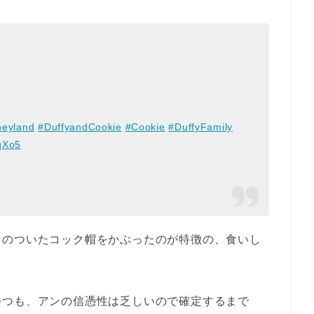
neyland
#DuffyandCookie
#Cookie
#DuffyFamily
FqXo5
ンのついたコック帽をかぶったのが特徴の、食いし
つつも、アンの信憑性は乏しいので確定するまで