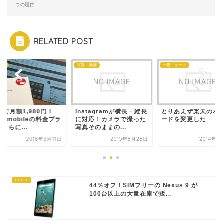
つの理由
RELATED POST
写真・動画
一般ニュース
格安SIM
Instagramが横長・縦長
とりあえず楽天のパスワ
8GBで月額1,9
に対応！カメラで撮った
ードを変更した
DMM mobile
写真そのままの...
ンがさらに...
2015年8月28日
2014年6月2日
201
44％オフ！SIMフリーの Nexus 9 が
100台以上の大量在庫で販...