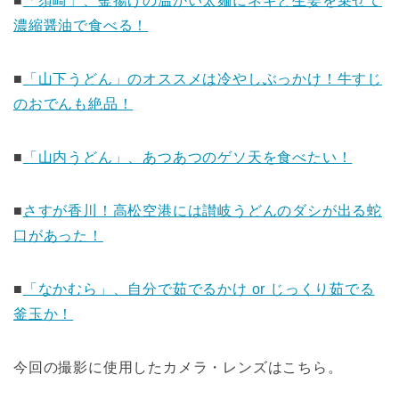
■
「須崎」、釜揚げの温かい太麺にネギと生姜を乗せて
濃縮醤油で食べる！
■
「山下うどん」のオススメは冷やしぶっかけ！牛すじ
のおでんも絶品！
■
「山内うどん」、あつあつのゲソ天を食べたい！
■
さすが香川！高松空港には讃岐うどんのダシが出る蛇
口があった！
■
「なかむら」、自分で茹でるかけ or じっくり茹でる
釜玉か！
今回の撮影に使用したカメラ・レンズはこちら。