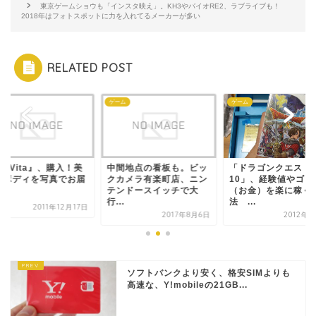
東京ゲームショウも「インスタ映え」。KH3やバイオRE2、ラブライブも！
2018年はフォトスポットに力を入れてるメーカーが多い
RELATED POST
ム
ゲーム
ゲーム
S Vita』、購入！美
中間地点の看板も。ビッ
「ドラゴンクエスト
いボディを写真でお届
クカメラ有楽町店、ニン
10」、経験値やゴー
！
テンドースイッチで大
（お金）を楽に稼ぐ
行...
法 ...
2011年12月17日
2017年8月6日
2012年8
ソフトバンクより安く、格安SIMよりも
高速な、Y!mobileの21GB...