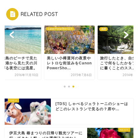
RELATED POST
n PowerShot G3 X
感想
旅
しい小樽運河の夜景や
旅行したとき、自分がど
座間味島のビーチで
トロな街並みをCanon
こで何をしたかをブログ
夕陽。港から見た天
erSho...
に書くことのススメ
の広がる夜空には流
2015年7月6日
2014年1月30日
2016年11
[TDS] しゃべるジェラトーニのショーは
どこのレストランで見るの？席や...
伊豆大島 椿まつりの日帰り観光ツアーに