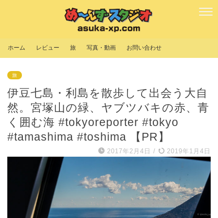
ホーム
レビュー
旅
写真・動画
お問い合わせ
旅
伊豆七島・利島を散歩して出会う大自
然。宮塚山の緑、ヤブツバキの赤、青
く囲む海 #tokyoreporter #tokyo
#tamashima #toshima 【PR】
2017年2月4日
/
2019年1月4日