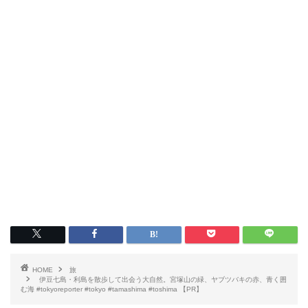
HOME
旅
伊豆七島・利島を散歩して出会う大自然。宮塚山の緑、ヤブツバキの赤、青く囲
む海 #tokyoreporter #tokyo #tamashima #toshima 【PR】