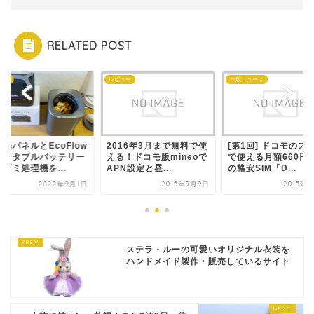
RELATED POST
ュー
レビュー
一般ニュース
光パネルとEcoFlow
2016年3月まで無料で使
[第1回] ドコモのス
ポータブルバッテリー
える！ドコモ版mineoで
で使える月額660円
ゴミ処理機を...
APN設定と昼...
の格安SIM「D...
2022年9月1日
2015年9月9日
2015年
ステラ・ルーの可愛いオリジナル衣装を
ハンドメイド製作・販売しているサイト