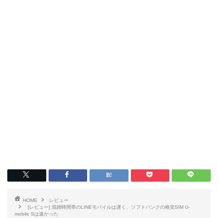
HOME
レビュー
[レビュー] 混雑時間帯のLINEモバイルは遅く、ソフトバンクの格安SIM U-
mobile Sは速かった