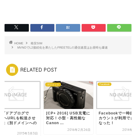
HOME
格安SIM
MVNOでL2接続化を果たしたFREETELの通信速度はお昼時も爆速
RELATED POST
Facebook
ガジェット
アブログで
[CP+ 2016] USB充電に
Facebookで一時的にア
RLを転送させ
対応！小型・高性能な
カウントが利用できなく
別ドメインへの
Canon ...
なった！
2016年2月26日
2014年4月8日
2015年3月3日