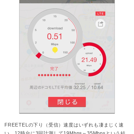
FREETELの下り（受信）速度はいずれも凄まじく速
い。12時台に3回計測して19Mbps～35Mbpsという結