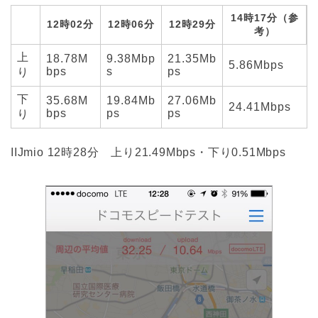
14時17分（参
12時02分
12時06分
12時29分
考）
上
18.78M
9.38Mbp
21.35Mb
5.86Mbps
bps
s
ps
り
下
35.68M
19.84Mb
27.06Mb
24.41Mbps
bps
ps
ps
り
IIJmio 12時28分 上り21.49Mbps・下り0.51Mbps