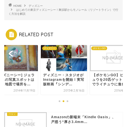
HOME
ディズニー
はじめての東京ディズニーシー！舞浜駅からモノレール（リゾートライン）で行
く方法を解説
RELATED POST
ズニー
ディズニー
ポケモンGO
ディズニーシー] ジェラ
ディズニー・スタジオが
【ポケモンGO】ピ
ーニの写真スポットは
Instagramを開始！実写
ュウを20匹ゲットし
！地図で場所を...
版映画『シンデ...
でライチュウに進化さ.
2014年11月19日
2015年2月16日
2016年
Amazonの新端末「Kindle Oasis」、
戸惑う“厚さ3.4mm...