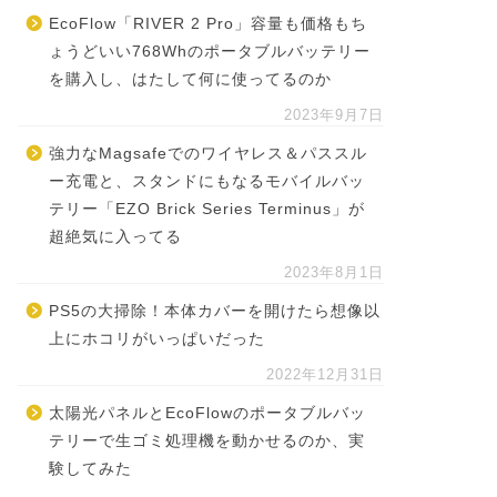
EcoFlow「RIVER 2 Pro」容量も価格もち
ょうどいい768Whのポータブルバッテリー
を購入し、はたして何に使ってるのか
2023年9月7日
強力なMagsafeでのワイヤレス＆パススル
ー充電と、スタンドにもなるモバイルバッ
テリー「EZO Brick Series Terminus」が
超絶気に入ってる
2023年8月1日
PS5の大掃除！本体カバーを開けたら想像以
上にホコリがいっぱいだった
2022年12月31日
太陽光パネルとEcoFlowのポータブルバッ
テリーで生ゴミ処理機を動かせるのか、実
験してみた