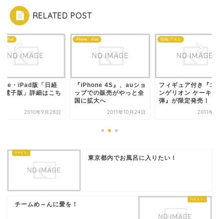
RELATED POST
ne・iPad
iPhone・iPad
投稿:アスカ
hone・iPad版「日経
『iPhone 4S』、auショ
フィギュア付き『エ
聞 電子版」詳細はこち
ップでの販売がやっと全
ンゲリオン ケーキ 
国に拡大へ
弾』が限定発売！
2010年9月28日
2011年10月24日
2011年
東京都内でお風呂に入りたい！
チームめ～んに愛を！