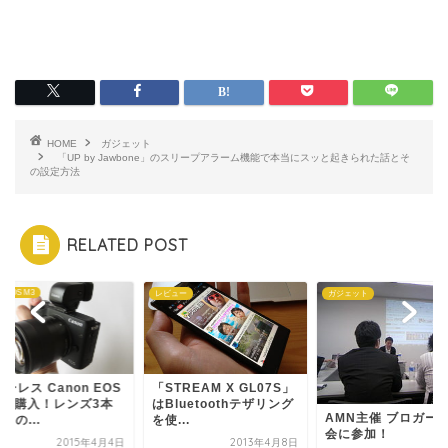
HOME
ガジェット
「UP by Jawbone」のスリープアラーム機能で本当にスッと起きられた話とそ
の設定方法
RELATED POST
n EOS M3
レビュー
ガジェット
ーレス Canon EOS
「STREAM X GL07S」
3 を購入！レンズ3本
はBluetoothテザリング
AMN主催 ブロガー
kgの...
を使...
会に参加！
2015年4月4日
2013年4月8日