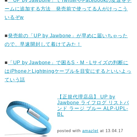
■
「UP by Jawbone」でTwitterやFacebookの友達をチ
ームに追加する方法 発売前で使ってる人がけっこう
いるぞw
■
発売前の「UP by Jawbone」が早めに届いちゃった
ので、早速開封して着けてみた！
■
「UP by Jawbone」で困るS・M・Lサイズの判断に
はiPhoneとLightningケーブルを目安にするといいよっ
ていう話
【正規代理店品】 UP by
Jawbone ライフログ リストバ
ンド ラージ ブルー ALP-UPL-
BL
posted with
amazlet
at 13.04.17