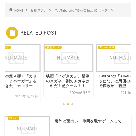
HOME
投稿:アスカ
YouTube Live TOKYO feat. iQ に当選した！
RELATED POST
ドナルド
投稿:アスカ
iPhone・iPad
ストの第４弾！「カリ
映画「ハゲタカ」、鷲津
Twitterの「auやっ
ォルニアバーガー」を
のメガネ、劉のメガネは
ったな」は周囲の勘
べてきた！カロリー
これだ！超クール！！
で拡散か 新型...
.
2009年6月8日
2011年1
2010年3月12日
意外に面白い！仲間を殺すゲームって…