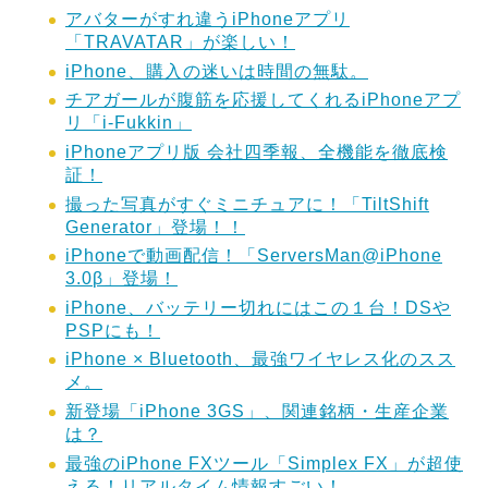
アバターがすれ違うiPhoneアプリ
「TRAVATAR」が楽しい！
iPhone、購入の迷いは時間の無駄。
チアガールが腹筋を応援してくれるiPhoneアプ
リ「i-Fukkin」
iPhoneアプリ版 会社四季報、全機能を徹底検
証！
撮った写真がすぐミニチュアに！「TiltShift
Generator」登場！！
iPhoneで動画配信！「ServersMan@iPhone
3.0β」登場！
iPhone、バッテリー切れにはこの１台！DSや
PSPにも！
iPhone × Bluetooth、最強ワイヤレス化のスス
メ。
新登場「iPhone 3GS」、関連銘柄・生産企業
は？
最強のiPhone FXツール「Simplex FX」が超使
える！リアルタイム情報すごい！