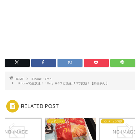
HOME
iPhone・iPad
iPhoneで生放送！「Ust」を3Gと無線LANで比較！【動画あり】
RELATED POST
e
マクドナルド
コンパニオン写真