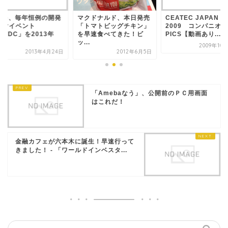
pple、毎年恒例の開発
マクドナルド、本日発売
CEATEC JAPAN
向けイベント
「トマトビッグチキン」
2009 コンパニオン
WDC」を2013年
を早速食べてきた！ビ
PICS【動画あり...
ッ...
2009年10
2013年4月24日
2012年6月5日
「Amebaなう」、公開前のＰＣ用画面
はこれだ！
金融カフェが六本木に誕生！早速行って
きました！ - 「ワールドインベスタ...