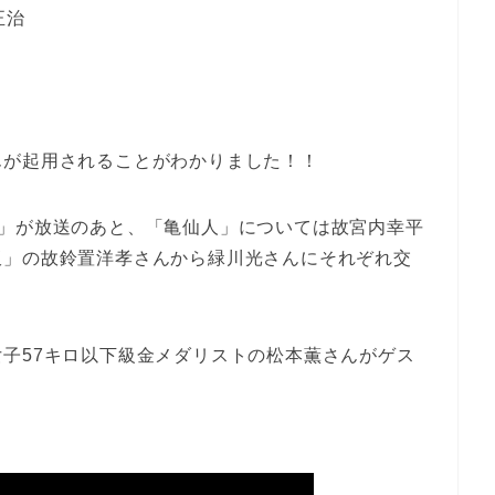
正治
光
児
んが起用されることがわかりました！！
Z」が放送のあと、「亀仙人」については故宮内幸平
飯」の故鈴置洋孝さんから緑川光さんにそれぞれ交
子57キロ以下級金メダリストの松本薫さんがゲス