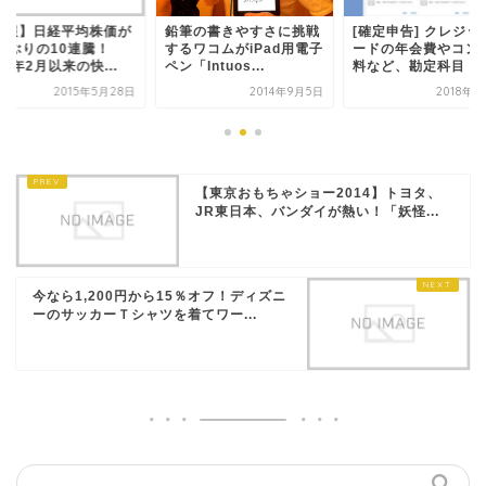
速報】日経平均株価が
鉛筆の書きやすさに挑戦
[確定申告] クレジッ
7年ぶりの10連騰！
するワコムがiPad用電子
ードの年会費やコン
88年2月以来の快...
ペン「Intuos...
料など、勘定科目「..
2015年5月28日
2014年9月5日
2018年2
【東京おもちゃショー2014】トヨタ、
JR東日本、バンダイが熱い！「妖怪...
今なら1,200円から15％オフ！ディズニ
ーのサッカーＴシャツを着てワー...