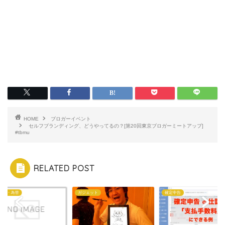
HOME
ブロガーイベント
セルフブランディング、どうやってるの？[第20回東京ブロガーミートアップ]
#tbmu
RELATED POST
投資・為替
ガジェット
確定申告