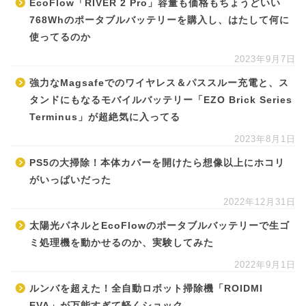
EcoFlow「RIVER 2 Pro」容量も価格もちょうどいい
768Whのポータブルバッテリーを購入し、はたして何に
使ってるのか
2023年9月7日
強力なMagsafeでのワイヤレス＆パススルー充電と、ス
タンドにもなるモバイルバッテリー「EZO Brick Series
Terminus」が超絶気に入ってる
2023年8月1日
PS5の大掃除！本体カバーを開けたら想像以上にホコリ
がいっぱいだった
2022年12月31日
太陽光パネルとEcoFlowのポータブルバッテリーで生ゴ
ミ処理機を動かせるのか、実験してみた
2022年9月1日
ルンバを超えた！全自動ロボット掃除機「ROIDMI
EVA」が万能すぎて軽くショック